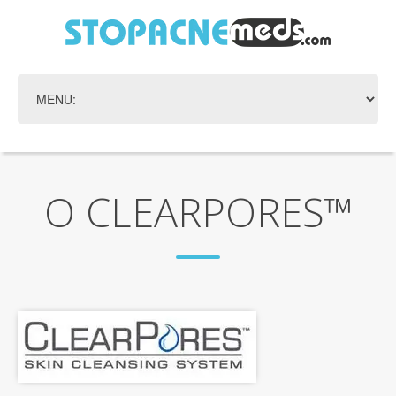
О CLEARPORES™