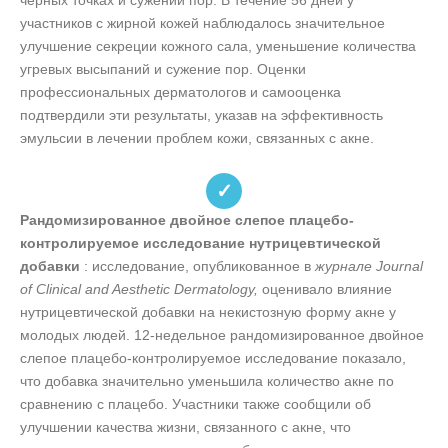
черных точках и сужении пор. В течение 56 дней у
участников с жирной кожей наблюдалось значительное
улучшение секреции кожного сала, уменьшение количества
угревых высыпаний и сужение пор. Оценки
профессиональных дерматологов и самооценка
подтвердили эти результаты, указав на эффективность
эмульсии в лечении проблем кожи, связанных с акне.
✓
Рандомизированное двойное слепое плацебо-
контролируемое исследование нутрицевтической
добавки
: исследование, опубликованное в
журнале Journal
of Clinical and Aesthetic Dermatology,
оценивало влияние
нутрицевтической добавки на некистозную форму акне у
молодых людей. 12-недельное рандомизированное двойное
слепое плацебо-контролируемое исследование показало,
что добавка значительно уменьшила количество акне по
сравнению с плацебо. Участники также сообщили об
улучшении качества жизни, связанного с акне, что