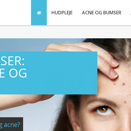
HUDPLEJE
ACNE OG BUMSER
SER:
E OG
g acne?