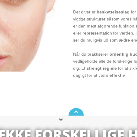
Det giver et
beskyttelseslag
for
vigtige strukturer såsom vores h
er den mest afgørende funktion a
eller repræsentation for verden. H
ser du muligvis ud som ældre end 
Når du praktiserer
ordentlig hu
vedligeholde alle de forskellige 
dig. Et
strengt regime
for at sik
dagligt for at være
effektiv
.
RÆKKE FORSKELLIGE