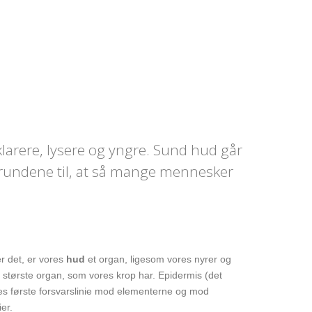
klarere, lysere og yngre. Sund hud går
 grundene til, at så mange mennesker
r det, er vores
hud
et organ, ligesom vores nyrer og
et største organ, som vores krop har. Epidermis (det
es første forsvarslinie mod elementerne og mod
er.