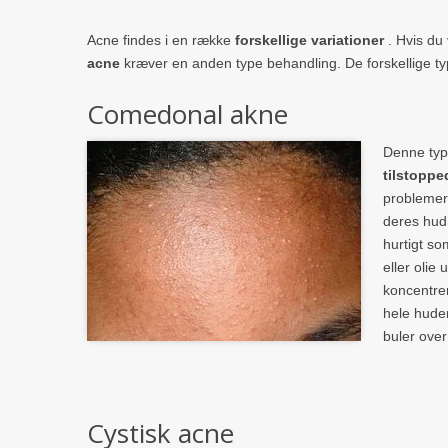
Acne findes i en række
forskellige variationer
. Hvis du 
acne
kræver en anden type behandling. De forskellige typ
Comedonal akne
Denne typ
tilstoppe
problemer 
deres hud 
hurtigt so
eller olie
koncentrer
hele hude
buler ove
Cystisk acne