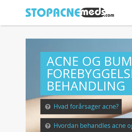
ACNE OG BUM
FOREBYGGELS
BEHANDLING
Hvad forårsager acne?
Hvordan behandles acne o