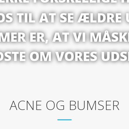
S TIL AT SE ÆLDRE 
MER ER, AT VI MÅS
DSTE OM VORES UDS
ACNE OG BUMSER