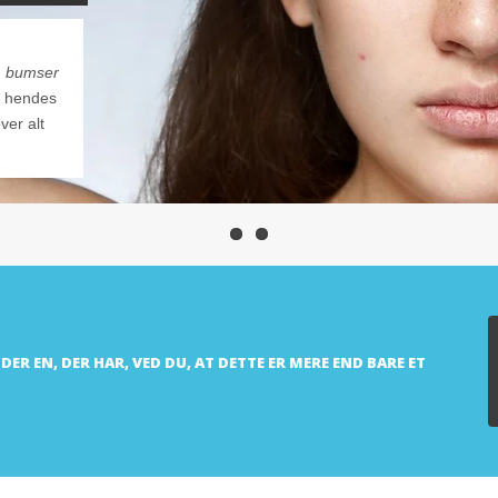
m
bumser
r hendes
ver alt
ER EN, DER HAR, VED DU, AT DETTE ER MERE END BARE ET