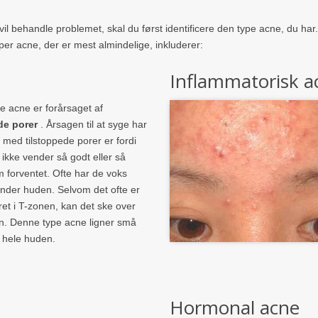
vil behandle problemet, skal du først identificere den type acne, du har. D
er acne, der er mest almindelige, inkluderer:
Inflammatorisk a
e acne er forårsaget af
de porer
. Årsagen til at syge har
med tilstoppede porer er fordi
ikke vender så godt eller så
m forventet. Ofte har de voks
 under huden. Selvom det ofte er
et i T-zonen, kan det ske over
n. Denne type acne ligner små
r hele huden.
Hormonal acne