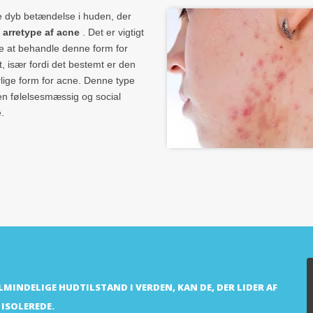
te dyb betændelse i huden, der
n
arretype af acne
. Det er vigtigt
e at behandle denne form for
gt, især fordi det bestemt er den
lige form for acne. Denne type
en følelsesmæssig og social
e.
LMINDELIGE HUDTILSTAND I VERDEN, KAN DE, DER LIDER AF
 ISOLEREDE.