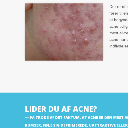
Der er of
fører til e
at begynd
acne tidli
mest alvor
acne har 
indflydels
LIDER DU AF ACNE?
PÅ TRODS AF DET FAKTUM, AT ACNE ER DEN MEST A
BUMSER, FØLE SIG DEPRIMEREDE, UATTRAKTIVE ELLER