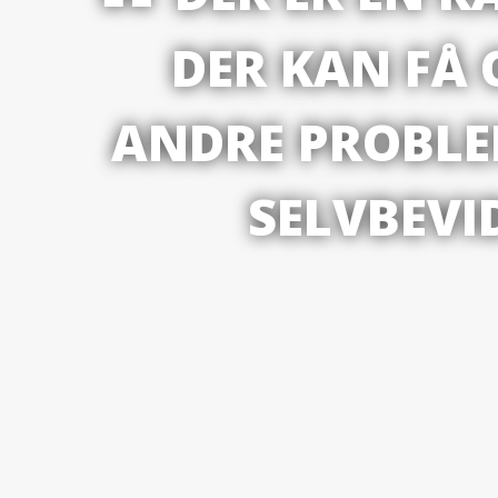
DER KAN FÅ O
ANDRE PROBLE
SELVBEVI