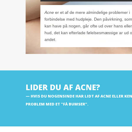
Acne
er et af de mere almindelige problemer i
forbindelse med hudpleje. Den påvirkning, so
kan have på nogen, går ofte ud over hans elle
hud, det kan efterlade følelsesmæssige ar ud o
andet.
LIDER DU AF ACNE?
HVIS DU NOGENSINDE HAR LIDT AF ACNE ELLER KEND
PROBLEM MED ET "FÅ BUMSER".