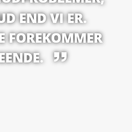
UD END VI ER.
KE FOREKOMMER
EENDE.