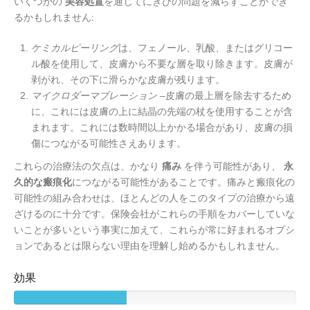
いくつかの
美容処置
を通じてにきびの問題を減らすことができ
るかもしれません:
ケミカルピーリング
は、フェノール、乳酸、またはグリコー
ル酸を使用して、皮膚から不要な層を取り除きます。皮膚が
剥がれ、その下に滑らかな皮膚が残ります。
マイクロダーマブレーション
–皮膚の最上層を除去するため
に、これには皮膚の上に結晶の先端の杖を使用することが含
まれます。これには数時間以上かかる場合があり、皮膚の損
傷につながる可能性さえあります。
これらの治療法の欠点は、かなり
痛み
を伴う可能性があり、
永
久的な瘢痕化
につながる可能性があることです。痛みと瘢痕化の
可能性の組み合わせは、ほとんどの人をこのタイプの治療から遠
ざけるのに十分です。保険会社がこれらの手順をカバーしていな
いことが多いという事実に加えて、これらが常に好まれるオプシ
ョンであるとは限らない理由を理解し始めるかもしれません。
効果