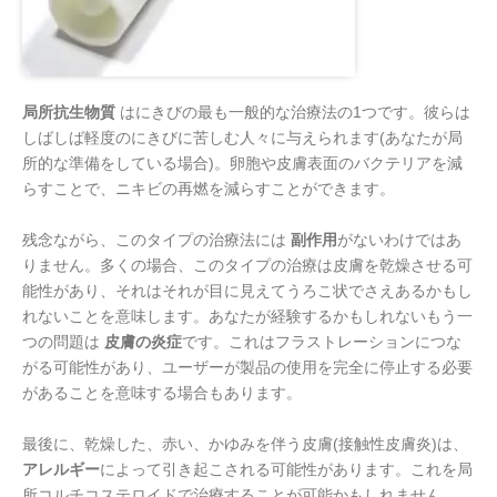
局所抗生物質
はにきびの最も一般的な治療法の1つです。彼らは
しばしば軽度のにきびに苦しむ人々に与えられます(あなたが局
所的な準備をしている場合)。卵胞や皮膚表面のバクテリアを減
らすことで、ニキビの再燃を減らすことができます。
残念ながら、このタイプの治療法には
副作用
がないわけではあ
りません。多くの場合、このタイプの治療は皮膚を乾燥させる可
能性があり、それはそれが目に見えてうろこ状でさえあるかもし
れないことを意味します。あなたが経験するかもしれないもう一
つの問題は
皮膚の炎症
です。これはフラストレーションにつな
がる可能性があり、ユーザーが製品の使用を完全に停止する必要
があることを意味する場合もあります。
最後に、乾燥した、赤い、かゆみを伴う皮膚(接触性皮膚炎)は、
アレルギー
によって引き起こされる可能性があります。これを局
所コルチコステロイドで治療することが可能かもしれません。.