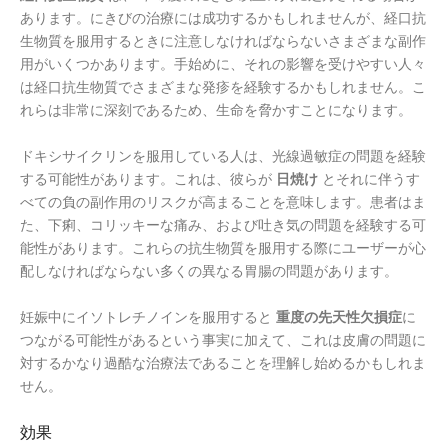
あります。にきびの治療には成功するかもしれませんが、経口抗
生物質を服用するときに注意しなければならないさまざまな副作
用がいくつかあります。手始めに、それの影響を受けやすい人々
は経口抗生物質でさまざまな発疹を経験するかもしれません。こ
れらは非常に深刻であるため、生命を脅かすことになります。
ドキシサイクリンを服用している人は、光線過敏症の問題を経験
する可能性があります。これは、彼らが
日焼け
とそれに伴うす
べての負の副作用のリスクが高まることを意味します。患者はま
た、下痢、コリッキーな痛み、および吐き気の問題を経験する可
能性があります。これらの抗生物質を服用する際にユーザーが心
配しなければならない多くの異なる胃腸の問題があります。
妊娠中にイソトレチノインを服用すると
重度の先天性欠損症
に
つながる可能性があるという事実に加えて、これは皮膚の問題に
対するかなり過酷な治療法であることを理解し始めるかもしれま
せん。
効果