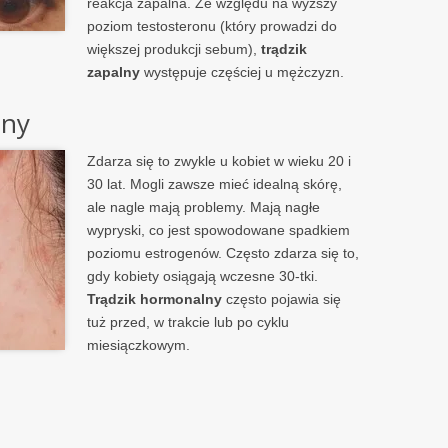
reakcja zapalna. Ze względu na wyższy
poziom testosteronu (który prowadzi do
większej produkcji sebum),
trądzik
zapalny
występuje częściej u mężczyzn.
lny
Zdarza się to zwykle u kobiet w wieku 20 i
30 lat. Mogli zawsze mieć idealną skórę,
ale nagle mają problemy. Mają nagłe
wypryski, co jest spowodowane spadkiem
poziomu estrogenów. Często zdarza się to,
gdy kobiety osiągają wczesne 30-tki.
Trądzik hormonalny
często pojawia się
tuż przed, w trakcie lub po cyklu
miesiączkowym.