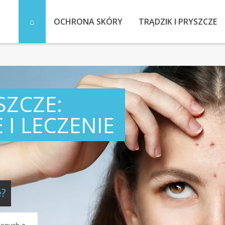
OCHRONA SKÓRY
TRĄDZIK I PRYSZCZE
SZCZE:
 I LECZENIE
e?