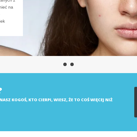
zanych z
ieć na
e
iek
?
NASZ KOGOŚ, KTO CIERPI, WIESZ, ŻE TO COŚ WIĘCEJ NIŻ