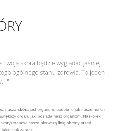
KÓRY
e Twoja skóra będzie wyglądać jaśniej,
aszego ogólnego stanu zdrowia. To jeden
y.
eć, nasza
skóra
jest organem, podobnie jak nasze nerki i
największy organ, jaki posiada nasz organizm. Naskórek
skóry) stanowi naszą pierwszą linię obrony przed
 takimi jak zarazki.