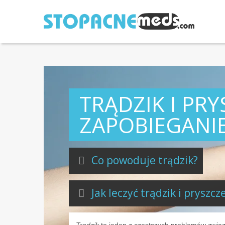
TRĄDZIK I PRY
ZAPOBIEGANIE
Co powoduje trądzik?
Jak leczyć trądzik i pryszcz