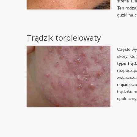
strefie T,
Ten rodza
guzki na c
Trądzik torbielowaty
Często wy
skóry, kt
typu trąd
rozpocząć 
zwłaszcza,
najcięższa
trądziku 
społeczny