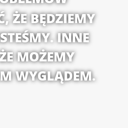
, ŻE BĘDZIEMY
STEŚMY. INNE
 ŻE MOŻEMY
IM WYGLĄDEM.