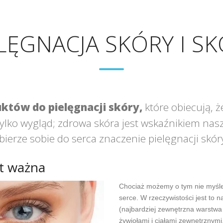
LĘGNACJA SKÓRY I S
któw do pielęgnacji skóry,
które obiecują, ż
e tylko wygląd; zdrowa skóra jest wskaźnikiem n
bierze sobie do serca znaczenie pielęgnacji skór
st ważna
Chociaż możemy o tym nie myśl
serce. W rzeczywistości jest to 
(najbardziej zewnętrzna warstwa 
żywiołami i ciałami zewnętrznymi,