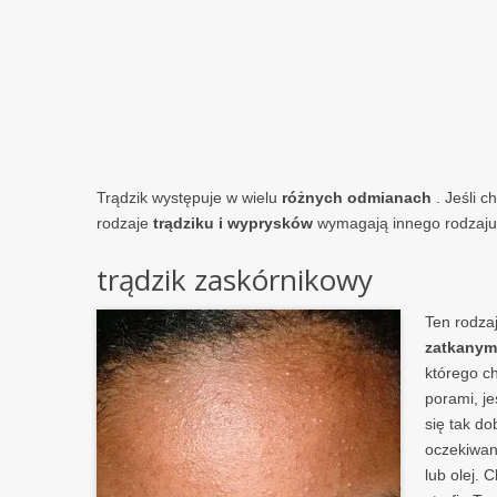
Trądzik występuje w wielu
różnych odmianach
. Jeśli c
rodzaje
trądziku i wyprysków
wymagają innego rodzaju 
trądzik zaskórnikowy
Ten rodza
zatkanym
którego c
porami, je
się tak do
oczekiwan
lub olej. 