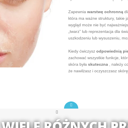
Zapewnia
warstwę ochronną
dl
która ma ważne struktury, takie 
wygląd może nie być najważniejsz
„twarz” lub reprezentacja dla świ
uszkodzeniu lub wysuszeniu, moż
Kiedy ćwiczysz
odpowiednią pie
zachować wszystkie funkcje, któ
skóra była
skuteczna
, należy c
że nawilżasz i oczyszczasz skórę
JE WIELE RÓŻNYCH 