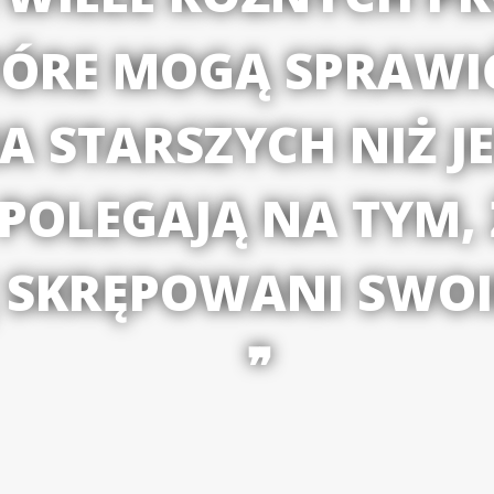
ÓRE MOGĄ SPRAWIĆ
 STARSZYCH NIŻ JE
POLEGAJĄ NA TYM,
 SKRĘPOWANI SWO