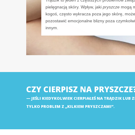
Trądzik
to jeden z częstszych problemów zwią
pielęgnacją skóry. Wpływ, jaki
pryszcze
mogą m
kogoś, często wykracza poza jego skórę, moż
pozostawić emocjonalne blizny poza czymkolw
innym.
CZY CIERPISZ NA PRYSZCZE
JEŚLI KIEDYKOLWIEK CIERPIAŁEŚ NA TRĄDZIK LUB Z
TYLKO PROBLEM Z „KILKIEM PRYSZCZAMI”.