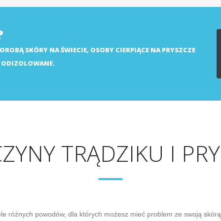
?
OROBĄ SKÓRY NA ŚWIECIE, OSOBY CIERPIĄCE NA PRYSZCZE
B ODIZOLOWANE.
ZYNY TRĄDZIKU I PR
ele różnych powodów, dla których możesz mieć problem ze swoją skórą, 