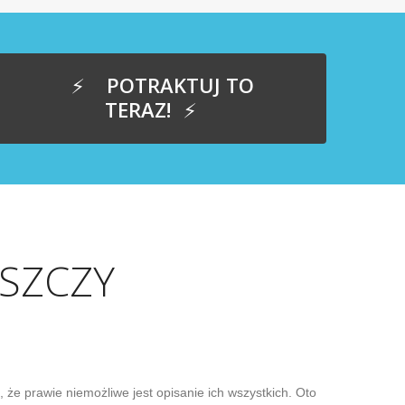
POTRAKTUJ TO
TERAZ!
YSZCZY
że prawie niemożliwe jest opisanie ich wszystkich. Oto