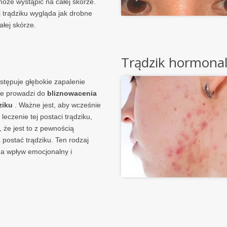
 może wystąpić na całej skórze.
j trądziku wygląda jak drobne
ałej skórze.
Trądzik hormona
stępuje głębokie zapalenie
óre prowadzi do
bliznowacenia
ziku
. Ważne jest, aby wcześnie
leczenie tej postaci trądziku,
 że jest to z pewnością
 postać trądziku. Ten rodzaj
ma wpływ emocjonalny i
.