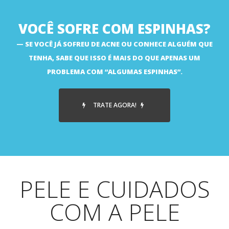
VOCÊ SOFRE COM ESPINHAS?
SE VOCÊ JÁ SOFREU DE ACNE OU CONHECE ALGUÉM QUE
TENHA, SABE QUE ISSO É MAIS DO QUE APENAS UM
PROBLEMA COM “ALGUMAS ESPINHAS”.
TRATE AGORA!
PELE E CUIDADOS
COM A PELE